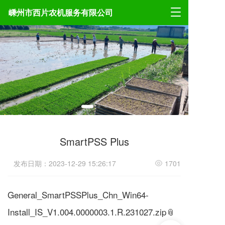
T
嵊州市西片农机服务有限公司
o
g
g
l
e
n
a
v
i
g
a
t
SmartPSS Plus
i
o
n
发布日期：2023-12-29 15:26:17
1701
General_SmartPSSPlus_Chn_Win64-
Install_IS_V1.004.0000003.1.R.231027.zip