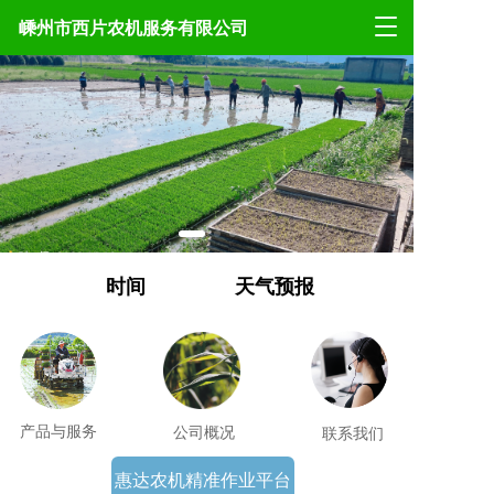
T
嵊州市西片农机服务有限公司
o
g
g
l
e
n
a
v
i
g
a
时间
天气预报
t
i
o
n
产品与服务
公司概况
联系我们
惠达农机精准作业平台