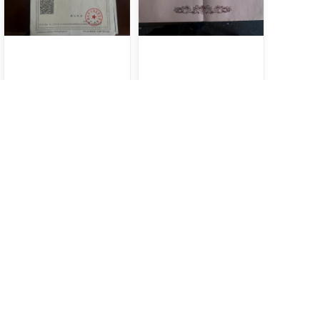
微信图片_20231222173603
a570618f75aa596472760abad37b42d
微信图片_20231222173500
微信图片_20231222173530